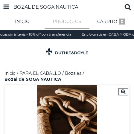
BOZAL DE SOGA NAUTICA
INICIO
PRODUCTOS
CARRITO
0
in interés - 10% off con transferencia
Envío gratis en CABA Y GBA con tu
Inicio
/
PARA EL CABALLO
/
Bozales
/
Bozal de SOGA NAUTICA