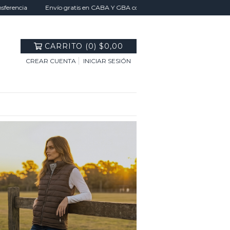
cia
Envío gratis en CABA Y GBA con tu compra superior a $300.000 - Envío 
CARRITO
(
0
)
$0,00
CREAR CUENTA
INICIAR SESIÓN