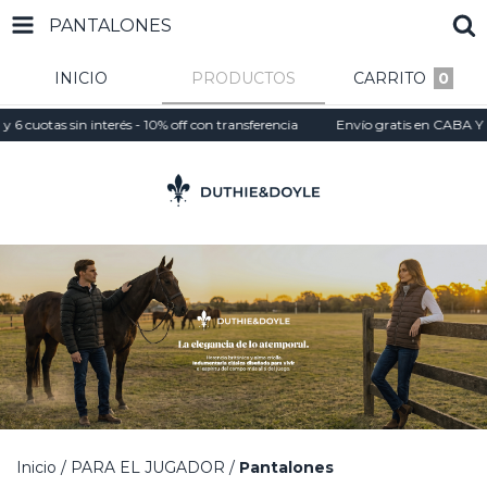
PANTALONES
INICIO
PRODUCTOS
CARRITO
0
cuotas sin interés - 10% off con transferencia
Envío gratis en CABA Y GBA
Inicio
/
PARA EL JUGADOR
/
Pantalones