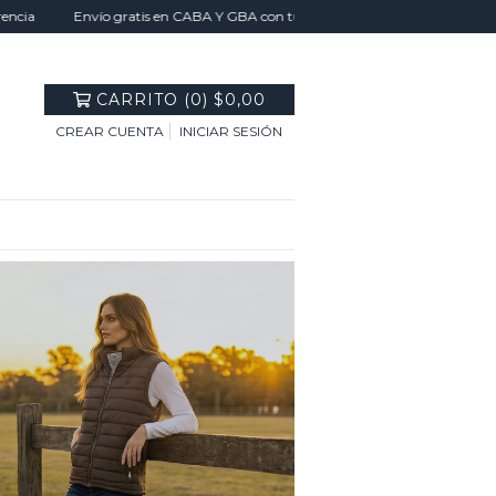
Envío gratis en CABA Y GBA con tu compra superior a $300.000 - Envío a ca
CARRITO
(
0
)
$0,00
CREAR CUENTA
INICIAR SESIÓN