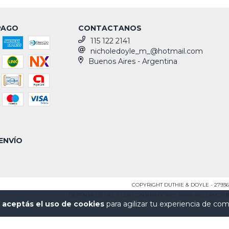
PAGO
CONTACTANOS
115 122 2141
nicholedoyle_m_@hotmail.com
Buenos Aires - Argentina
ENVÍO
COPYRIGHT DUTHIE & DOYLE - 27936
DEFENSA DE LAS Y LOS CONSUMIDORES. PARA RECLAMOS
o
aceptás el uso de cookies
para agilizar tu experiencia de com