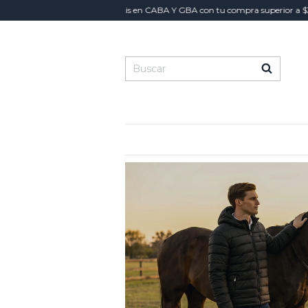
Envío gratis en CABA Y GBA con tu compra superior a $300.000 - 