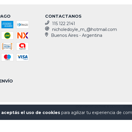
PAGO
CONTACTANOS
115 122 2141
nicholedoyle_m_@hotmail.com
Buenos Aires - Argentina
ENVÍO
COPYRIGHT DUTHIE & DOYLE - 27936
o
aceptás el uso de cookies
para agilizar tu experiencia de com
DEFENSA DE LAS Y LOS CONSUMIDORES. PARA RECLAMOS