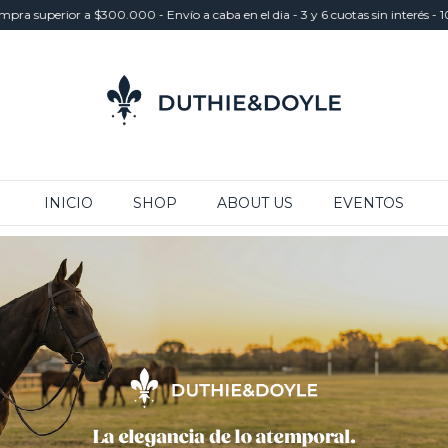
rior a $300.000 - Envío a caba en el dia - 3 y 6 cuotas sin interés - 10% off 
INICIO
SHOP
ABOUT US
EVENTOS