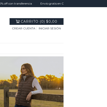
con transferencia
Envío gratis en CABA Y GBA con tu compra superior a $30
CARRITO
(
0
)
$0,00
CREAR CUENTA
INICIAR SESIÓN