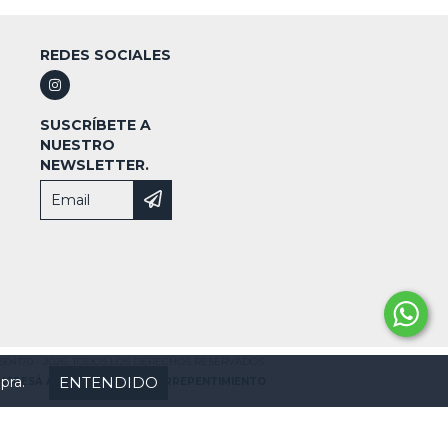
REDES SOCIALES
SUSCRÍBETE A
NUESTRO
NEWSLETTER.
504170 - 2026. TODOS LOS DERECHOS RESERVADOS.
ENTENDIDO
pra.
INGRESÁ ACÁ.
/
BOTÓN DE ARREPENTIMIENTO