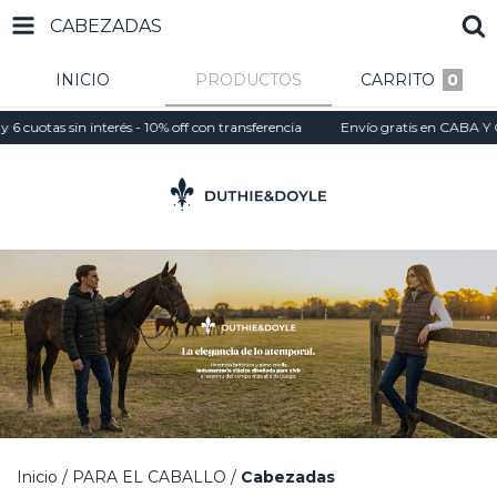
CABEZADAS
INICIO
PRODUCTOS
CARRITO
0
uotas sin interés - 10% off con transferencia
Envío gratis en CABA Y GBA
Inicio
/
PARA EL CABALLO
/
Cabezadas