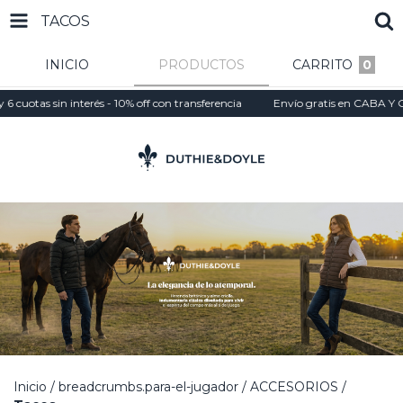
TACOS
INICIO
PRODUCTOS
CARRITO
0
uotas sin interés - 10% off con transferencia
Envío gratis en CABA Y GBA 
Inicio
/
breadcrumbs.para-el-jugador
/
ACCESORIOS
/